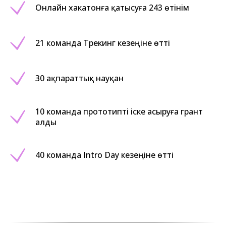
Онлайн хакатонға қатысуға 243 өтінім
21 команда Трекинг кезеңіне өтті
30 ақпараттық науқан
10 команда прототипті іске асыруға грант
алды
40 команда Intro Day кезеңіне өтті