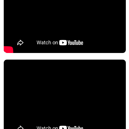
+7
Жіберу
Сұрауыңызды жіберу арқылы сіз жеке
деректерді өңдеу шарттарымен келісесіз