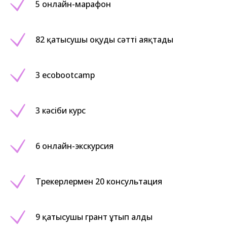
5 онлайн-марафон
82 қатысушы оқуды сәтті аяқтады
3 ecobootcamp
3 кәсіби курс
6 онлайн-экскурсия
Трекерлермен 20 консультация
9 қатысушы грант ұтып алды