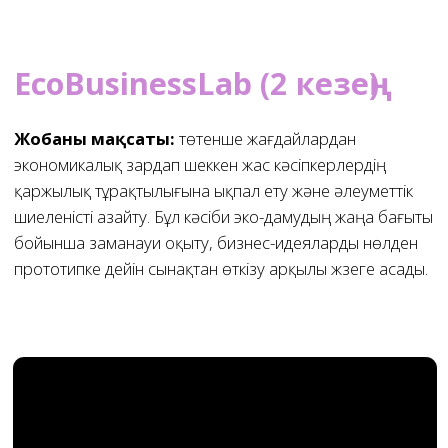
Бірлесіп жұмыс істеуге
дайынсыз ба немесе
сұрақтарыңыз бар ма?
Форманы толтырыңыз, біз сізбен жақын
арада хабарласамыз.