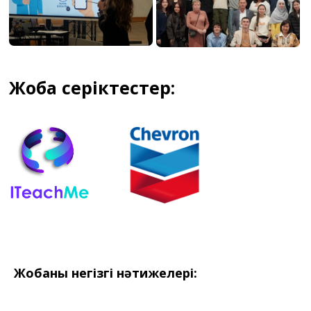
Жоба серіктестері:
Жобаның негізгі нәтижелері: