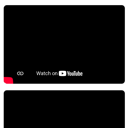
EcoBusinessLab (2
кезең
)
Жобаның мақсаты:
төтенше жағдайлардан
экономикалық зардап шеккен жас кәсіпкерлердің
қаржылық тұрақтылығына ықпал ету және әлеуметтік
шиеленісті азайту. Бұл кәсіби эко-дамудың жаңа бағыты
бойынша заманауи оқыту, бизнес-идеяларды нөлден
прототипке дейін сынақтан өткізу арқылы жүзеге асады.