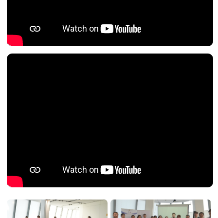
Жоба серіктестер
: