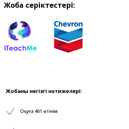
Жобаның негізгі нәтижелері:
Оқуға 461 өтінім