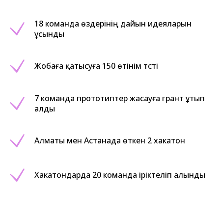
18 команда өздерінің дайын идеяларын
ұсынды
Жобаға қатысуға 150 өтінім түсті
7 команда прототиптер жасауға грант ұтып
алды
Алматы мен Астанада өткен 2 хакатон
Хакатондарда 20 команда іріктеліп алынды