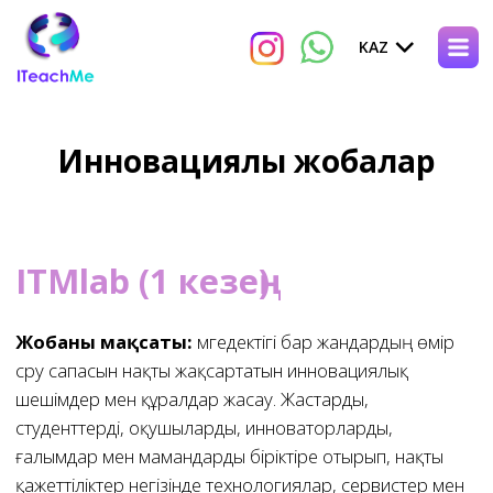
KAZ
Инновациялық жобалар
ITMlab
(1
кезең
)
Жобаның мақсаты:
мүгедектігі бар жандардың өмір
сүру сапасын нақты жақсартатын инновациялық
шешімдер мен құралдар жасау. Жастарды,
студенттерді, оқушыларды, инноваторларды,
ғалымдар мен мамандарды біріктіре отырып, нақты
қажеттіліктер негізінде технологиялар, сервистер мен
өнімдер әзірлеу.
Жоба зерттеуі