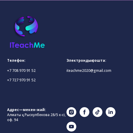
Телефон:
Электрондық пошта:
+7 708 970 91 52
iteachme2020@gmail.com
+7 727 970 91 52
Адрес—мекен-жай:
Алматы қ., Рыскулбекова 28/5 к-сі,
оф. 94